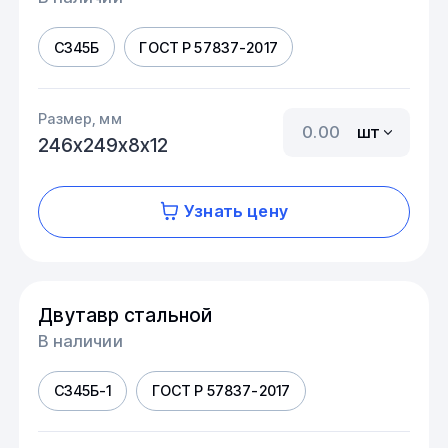
С345Б
ГОСТ Р 57837-2017
Размер, мм
шт
246х249х8х12
Узнать цену
Двутавр стальной
В наличии
С345Б-1
ГОСТ Р 57837-2017