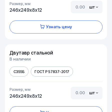
Размер, мм
шт
246х249х8х12
Узнать цену
Двутавр стальной
В наличии
С355Б
ГОСТ Р 57837-2017
Размер, мм
шт
246х249х8х12