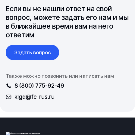
розницу. Цену на двутавровую
балку
25К1 из
вопросы связанные с документацией и
Если вы не нашли ответ на свой
спецстали уточняйте в отделе продаж по телефону:
международной логистикой.
8 (800) 775-92-49 или электронной почте: klgd@fe-
вопрос, можете задать его нам и мы
rus.ru.
в ближайшее время вам на него
ответим
Вся продукция компании выполнена согласно
нормам безопасности и строго по государственным
стандартам (ГОСТ) и техническим условиям (ТУ).
Задать вопрос
ООО Ферус, г.Калининград.
Также можно позвонить или написать нам
8 (800) 775-92-49
klgd@fe-rus.ru