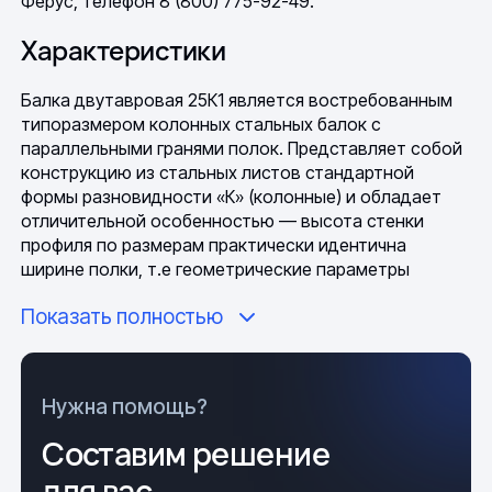
Ферус, телефон 8 (800) 775-92-49.
Характеристики
Балка двутавровая 25К1 является востребованным
типоразмером колонных стальных балок с
параллельными гранями полок. Представляет собой
конструкцию из стальных листов стандартной
формы разновидности «К» (колонные) и обладает
отличительной особенностью — высота стенки
профиля по размерам практически идентична
ширине полки, т.е геометрические параметры
изделия, вписываются в условный квадрат.
Показать полностью
Согласно нормативу ГОСТ 57837-2017 данное
металлическое изделие обладает следующими
размерами: 246 мм высота, ширина 249мм, 8мм
Нужна помощь?
толщина стенки, 12 мм толщина балки, длина в
зависимости от условий заказа (6 или 12 метров).
Составим решение
Двутавр 25К1 изготавливается из стали марок
для вас
Ст3пс, Ст3Гпс, Ст3сп и Ст3Гсп (ГОСТ 535) и