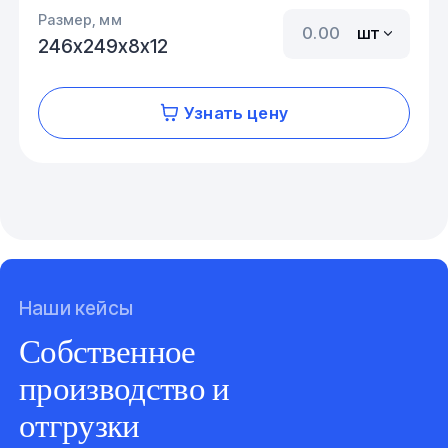
Размер, мм
шт
246х249х8х12
Узнать цену
Наши кейсы
Собственное
производство и
отгрузки