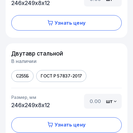
246х249х8х12
Узнать цену
Двутавр стальной
В наличии
С255Б
ГОСТ Р 57837-2017
Размер, мм
шт
246х249х8х12
Узнать цену