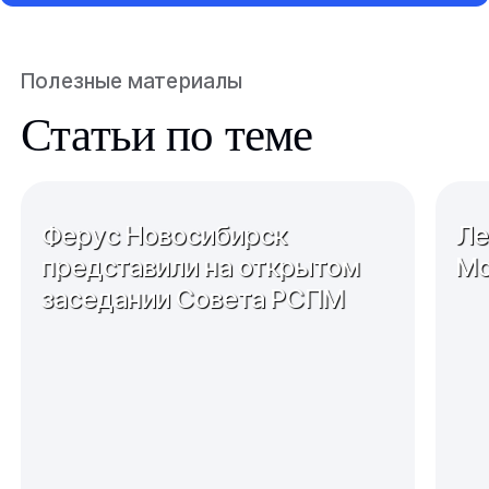
Полезные материалы
Статьи по теме
Ферус Новосибирск
Ле
представили на открытом
Мо
заседании Совета РСПМ