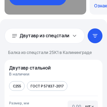
Озна
Двутавр из спецстали
Балка из спецстали 25К1 в Калининграде
Двутавр стальной
В наличии
С255
ГОСТ Р 57837-2017
Размер, мм
шт