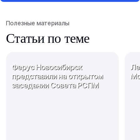
Полезные материалы
Статьи по теме
Ферус Новосибирск
Ле
представили на открытом
Мо
заседании Совета РСПМ