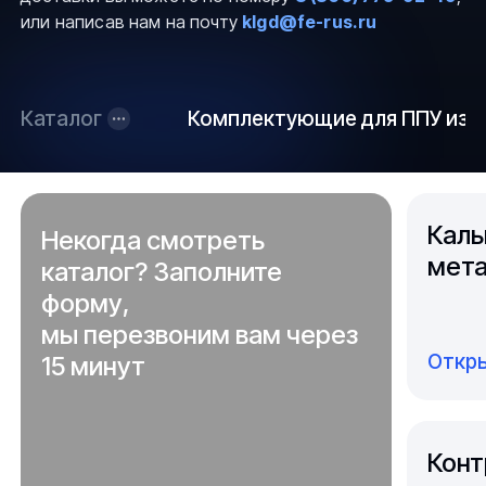
или написав нам на почту
klgd@fe-rus.ru
Каталог
Комплектующие для ППУ из с
Каль
Некогда смотреть
мета
каталог? Заполните
форму,
мы перезвоним вам через
Откры
15 минут
Конт