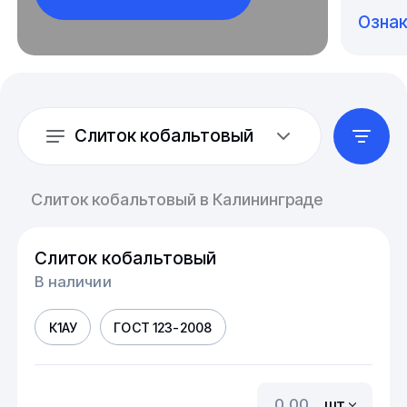
Озна
Слиток кобальтовый
Слиток кобальтовый в Калининграде
Слиток кобальтовый
В наличии
К1АУ
ГОСТ 123-2008
шт