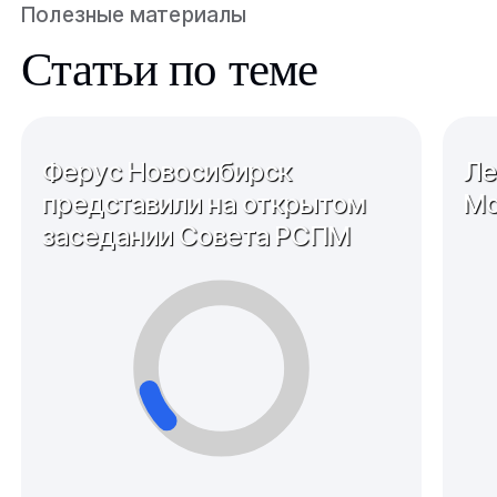
Полезные материалы
Статьи по теме
Ферус Новосибирск
Ле
представили на открытом
Мо
заседании Совета РСПМ