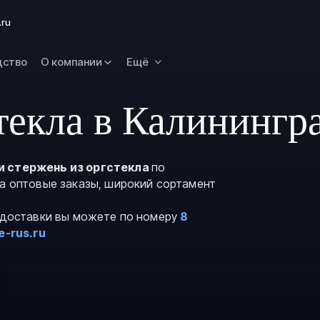
Омск
.ru
Орск
дство
О компании
Ещё
Петропавловск
Камчатский
Рязань
текла в Калинингр
Самара
Саратов
и стержень из оргстекла
по
Сургут
на оптовые заказы, широкий сортамент
Тольятти
и доставки вы можете по номеру
8
Тула
e-rus.ru
Улан-Удэ
Уфа
Ханты-Мансийс
Чита