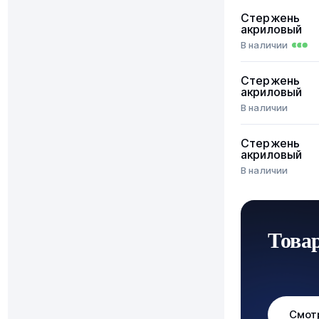
Стержень
акриловый
В наличии
Стержень
акриловый
В наличии
Стержень
акриловый
В наличии
Това
Смот