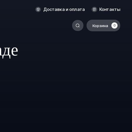
Оренбург
Доставка и оплата
Контакты
Пермь
Корзина
0
-
Ростов-на-Дону
Салехард
аде
Санкт-Петербург
Ставрополь
Сыктывкар
Томск
Тюмень
Уссурийск
Хабаровск
к
Челябинск
Южно-Сахалинск